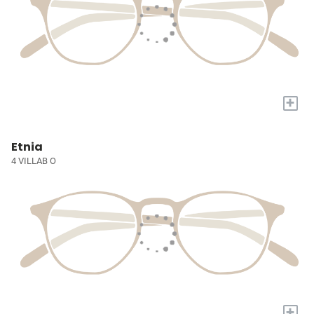
+
Etnia
4 VILLAB O
+