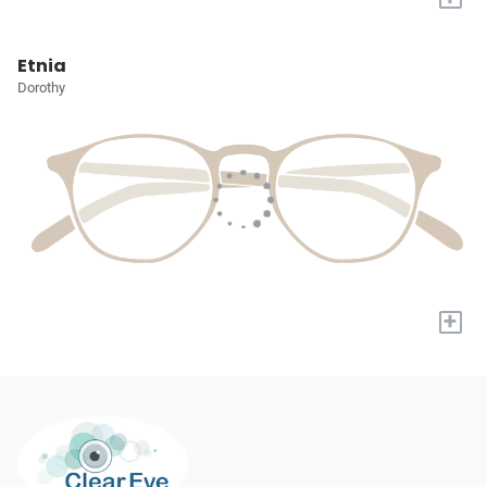
Etnia
Dorothy
+